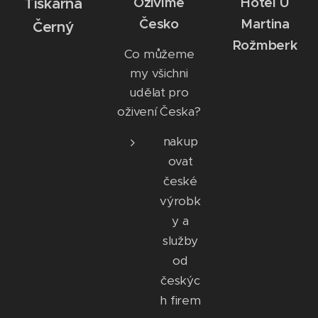
Tiskárna
Oživíme
Hotel U
Česko
Martina
Černý
Rožmberk
Co můžeme
my všichni
udělat pro
oživení Česka?
nakup
ovat
české
výrobk
y a
služby
od
českýc
h firem