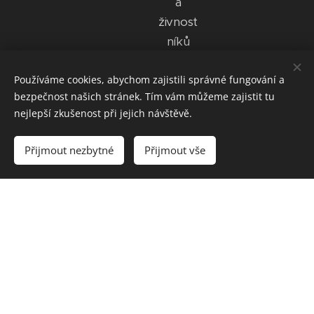
a
živnost
níků
znovu
Používáme cookies, abychom zajistili správné fungování a
si najít
bezpečnost našich stránek. Tím vám můžeme zajistit tu
cestu
nejlepší zkušenost při jejich návštěvě.
do
českýc
Přijmout nezbytné
Přijmout vše
h
restaur
ací a
cukrár
en
podpo
rovat
kulturn