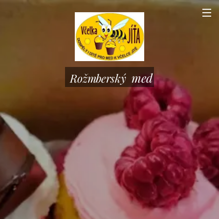
med
Rožmberský