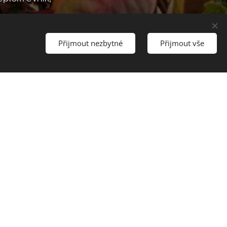
Přijmout nezbytné
Přijmout vše