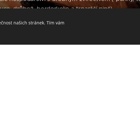
ce, drůbež, borderkolie a trpasličí pinč).
ečnost našich stránek. Tím vám
 domácích produktů - dle dostupnosti.