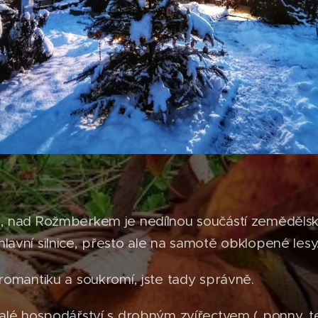
,, nad Rožmberkem je nedílnou součástí zemědělsk
lavní silnice, přesto ale na samotě obklopené lesy
 romantiku a soukromí, jste tady správně.
malé hospodářství s drobným zvířectvem ( ponny, t