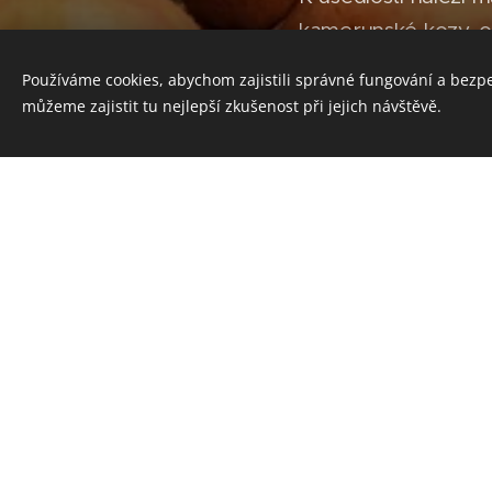
kamerunské kozy, ov
Používáme cookies, abychom zajistili správné fungování a bezp
můžeme zajistit tu nejlepší zkušenost při jejich návštěvě.
Možnost ochutnávky