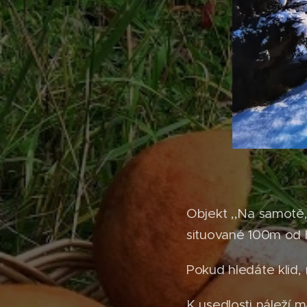
Objekt ,,Na samotě
situované 100m od h
Pokud hledáte klid,
K usedlosti náleží 