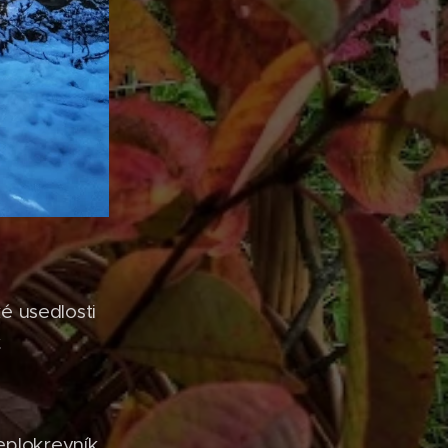
é usedlosti
.
eplokrevník,