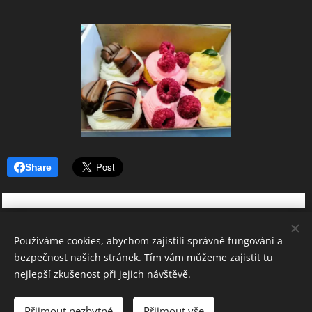
Share
Používáme cookies, abychom zajistili správné fungování a
bezpečnost našich stránek. Tím vám můžeme zajistit tu
Samota Rožmberk, Přízeř 26, Rožmberk nad Vltavou 382 18,
nejlepší zkušenost při jejich návštěvě.
+420607 233 122
Vytvořeno službou
Webnode
Cookies
Přijmout nezbytné
Přijmout vše