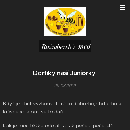
med
Rožmberský
Dortíky naší Juniorky
25.03.2019
Když je chuť vyzkoušet...něco dobrého, sladkého a
krásného, a ono se to daří.
Pak je moc těžké odolat...a tak peče a peče :-D