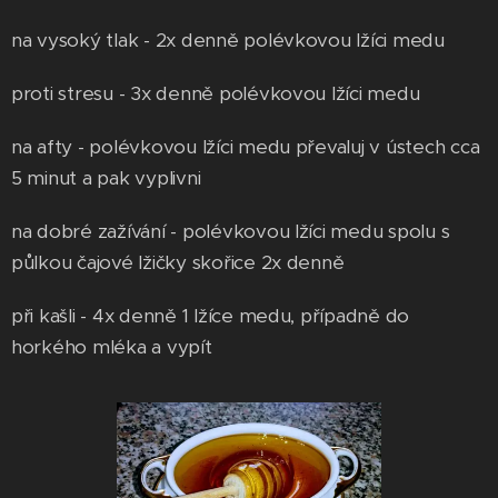
na vysoký tlak - 2x denně polévkovou lžíci medu
proti stresu - 3x denně polévkovou lžíci medu
na afty - polévkovou lžíci medu převaluj v ústech cca
5 minut a pak vyplivni
na dobré zažívání - polévkovou lžíci medu spolu s
půlkou čajové lžičky skořice 2x denně
při kašli - 4x denně 1 lžíce medu, případně do
horkého mléka a vypít