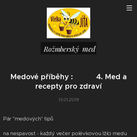
med
Rožmberský
Medové příběhy : 4. Med a
recepty pro zdraví
13.01.2019
Pár "medových" tipů
na nespavost - každý večer polévkovou lžíci medu