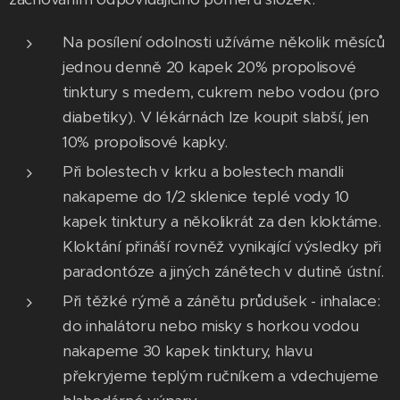
Na posílení odolnosti užíváme několik měsíců
jednou denně 20 kapek 20% propolisové
tinktury s medem, cukrem nebo vodou (pro
diabetiky). V lékárnách lze koupit slabší, jen
10% propolisové kapky.
Při bolestech v krku a bolestech mandli
nakapeme do 1/2 sklenice teplé vody 10
kapek tinktury a několikrát za den kloktáme.
Kloktání přináší rovněž vynikající výsledky při
paradontóze a jiných zánětech v dutině ústní.
Při těžké rýmě a zánětu průdušek - inhalace:
do inhalátoru nebo misky s horkou vodou
nakapeme 30 kapek tinktury, hlavu
překryjeme teplým ručníkem a vdechujeme