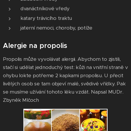
dvanáctníkové vředy
katary trávicího traktu
jaterní nemoci, choroby, potíže
Alergie na propolis
Propolis může vyvolávat alergii. Abychom to zjistili,
stačí si udělat jednoduchý test: kůži na vnitřní straně v
ohybu lokte potřeme 2 kapkami propolisu. U přecit
livělých osob se tam objeví malé, svědivé vřídky. Pak
se musíme užívání tohoto léku vzdát. Napsal MUDr.
Zbyněk Mlčoch