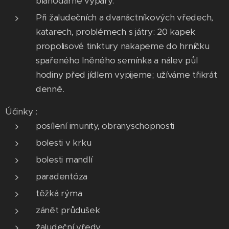
blahodárné výpary.
Při žaludečních a dvanáctníkových vředech,
katarech, problémech s játry: 20 kapek
propolisové tinktury nakapeme do hrníčku
spařeného lněného semínka a nálev půl
hodiny před jídlem vypijeme; užíváme třikrát
denně.
Účinky :
posílení imunity, obranyschopnosti
bolesti v krku
bolesti mandlí
paradentóza
těžká rýma
zánět průdušek
žaludeční vředy