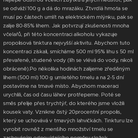
se odváží 100 g a dá do mrazáku. Ztvrdlá hmota se
musí po částech umlít na elektrickém mlýnku, pak se
zalije 80-85% lihem. Jak potvrzují zkušenosti mnoha
včelařů, při této koncentraci alkoholu vykazuje
propolisová tinktura nejvyšší aktivitu. Abychom tuto
koncentraci získali, smícháme 500 ml 95% lihu s 50 ml
převařené, studené vody (líh se vlévá do vody, nikoli
obráceně).Po několika hodinách zalijeme zředěným
lihem (500 ml) 100 g umletého tmelu a na 2-5 dní
postavíme na tmavé místo. Abychom maceraci
urychlili, čas od času láhev protřepeme. Poté se
směs přelije přes trychtýř, do kterého jsme vložili
kousek vaty. Vznikne čistý 20procentní propolis,
který se uchovává v tmavých lahvičkách. Tinkturu lze
vyrobit rovněž z menšího množství tmelu se
zachováním odpovídajícího poměru složek.