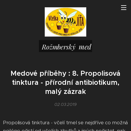
med
Rožmberský
Medové příběhy : 8. Propolisová
tinktura - přírodní antibiotikum,
malý zázrak
02.03.2019
Propolisová tinktura - včelí tmel se nejdříve co možná
nejlépe očistí od včelích zbytků a jiných nečistot, pak